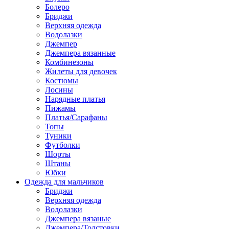
Болеро
Бриджи
Верхняя одежда
Водолазки
Джемпер
Джемпера вязанные
Комбинезоны
Жилеты для девочек
Костюмы
Лосины
Нарядные платья
Пижамы
Платья/Сарафаны
Топы
Туники
Футболки
Шорты
Штаны
Юбки
Одежда для мальчиков
Бриджи
Верхняя одежда
Водолазки
Джемпера вязаные
Джемпера/Толстовки