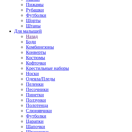
Пижамы
Рубашки
Футболки
Шорты
Штаны
Для малышей
Назад
Боди
Комбинезоны
Конверты
Костюмы
Кофточки
Крестильные наборы
Носки
Одеяла/Пледы
Пеленки
Песочники
Пинетки
Ползунки
Полотенца
Слюнявчики
Футболки
Царапки
Шапочки
Штанишки