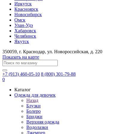
Иркутск
Красноярск
Новосибирск
Омск
Улан-Удэ
Хабаровск
Челябинск
Якутск
350059
, г.
Краснодар
, ул.
​Новороссийская, д. 220
Показать на карте
+7 (913) 460-05-10
8 (800) 301-79-88
0
Каталог
Одежда для девочек
Назад
Блузки
Болеро
Бриджи
Верхняя одежда
Водолазки
Джемпер