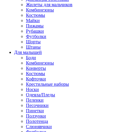
Жилеты для мальчиков
Комбинезоны
Костюмы
Майки
Пижамы
Рубашки
Футболки
Шорты
Штаны
Для малышей
Боди
Комбинезоны
Конверты
Костюмы
Кофточки
Крестильные наборы
Носки
Одеяла/Пледы
Пеленки
Песочники
Пинетки
Ползунки
Полотенца
Слюнявчики
Футболки