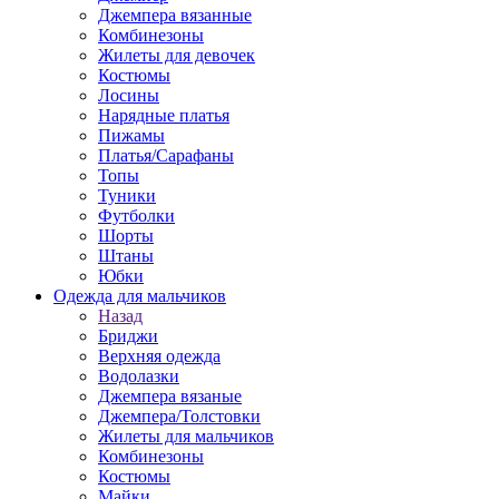
Джемпера вязанные
Комбинезоны
Жилеты для девочек
Костюмы
Лосины
Нарядные платья
Пижамы
Платья/Сарафаны
Топы
Туники
Футболки
Шорты
Штаны
Юбки
Одежда для мальчиков
Назад
Бриджи
Верхняя одежда
Водолазки
Джемпера вязаные
Джемпера/Толстовки
Жилеты для мальчиков
Комбинезоны
Костюмы
Майки