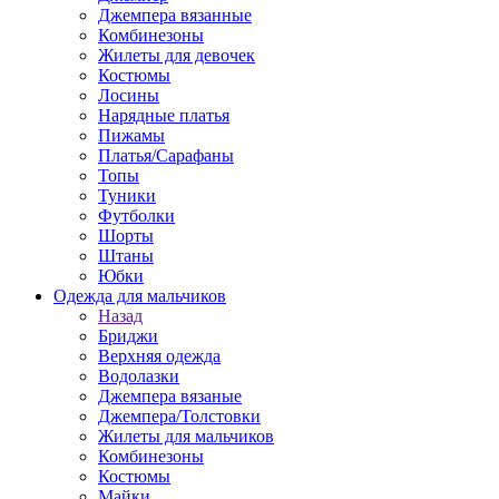
Джемпера вязанные
Комбинезоны
Жилеты для девочек
Костюмы
Лосины
Нарядные платья
Пижамы
Платья/Сарафаны
Топы
Туники
Футболки
Шорты
Штаны
Юбки
Одежда для мальчиков
Назад
Бриджи
Верхняя одежда
Водолазки
Джемпера вязаные
Джемпера/Толстовки
Жилеты для мальчиков
Комбинезоны
Костюмы
Майки