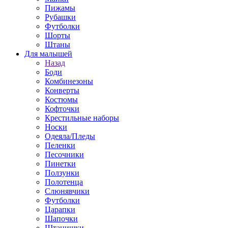
Пижамы
Рубашки
Футболки
Шорты
Штаны
Для малышей
Назад
Боди
Комбинезоны
Конверты
Костюмы
Кофточки
Крестильные наборы
Носки
Одеяла/Пледы
Пеленки
Песочники
Пинетки
Ползунки
Полотенца
Слюнявчики
Футболки
Царапки
Шапочки
Штанишки