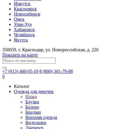
Иркутск
Красноярск
Новосибирск
Омск
Улан-Удэ
Хабаровск
Челябинск
Якутск
350059
, г.
Краснодар
, ул.
​Новороссийская, д. 220
Показать на карте
+7 (913) 460-05-10
8 (800) 301-79-88
0
Каталог
Одежда для девочек
Назад
Блузки
Болеро
Бриджи
Верхняя одежда
Водолазки
Джемпер