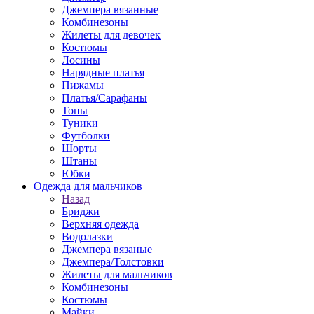
Джемпера вязанные
Комбинезоны
Жилеты для девочек
Костюмы
Лосины
Нарядные платья
Пижамы
Платья/Сарафаны
Топы
Туники
Футболки
Шорты
Штаны
Юбки
Одежда для мальчиков
Назад
Бриджи
Верхняя одежда
Водолазки
Джемпера вязаные
Джемпера/Толстовки
Жилеты для мальчиков
Комбинезоны
Костюмы
Майки