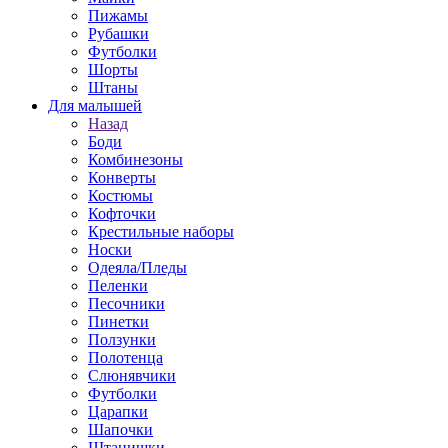
Пижамы
Рубашки
Футболки
Шорты
Штаны
Для малышей
Назад
Боди
Комбинезоны
Конверты
Костюмы
Кофточки
Крестильные наборы
Носки
Одеяла/Пледы
Пеленки
Песочники
Пинетки
Ползунки
Полотенца
Слюнявчики
Футболки
Царапки
Шапочки
Штанишки