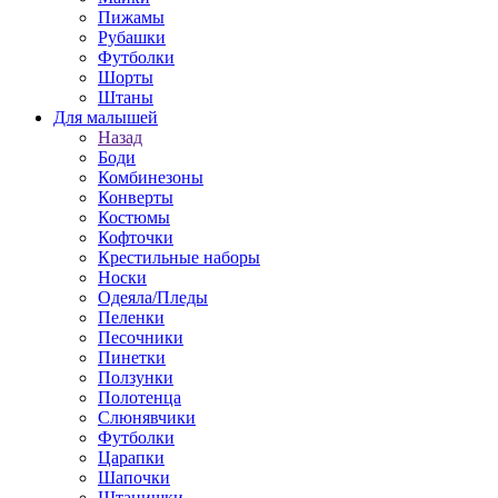
Пижамы
Рубашки
Футболки
Шорты
Штаны
Для малышей
Назад
Боди
Комбинезоны
Конверты
Костюмы
Кофточки
Крестильные наборы
Носки
Одеяла/Пледы
Пеленки
Песочники
Пинетки
Ползунки
Полотенца
Слюнявчики
Футболки
Царапки
Шапочки
Штанишки