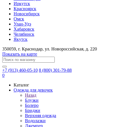
Иркутск
Красноярск
Новосибирск
Омск
Улан-Удэ
Хабаровск
Челябинск
Якутск
350059
, г.
Краснодар
, ул.
​Новороссийская, д. 220
Показать на карте
+7 (913) 460-05-10
8 (800) 301-79-88
0
Каталог
Одежда для девочек
Назад
Блузки
Болеро
Бриджи
Верхняя одежда
Водолазки
Джемпер