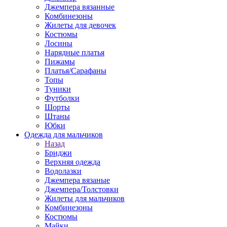
Джемпера вязанные
Комбинезоны
Жилеты для девочек
Костюмы
Лосины
Нарядные платья
Пижамы
Платья/Сарафаны
Топы
Туники
Футболки
Шорты
Штаны
Юбки
Одежда для мальчиков
Назад
Бриджи
Верхняя одежда
Водолазки
Джемпера вязаные
Джемпера/Толстовки
Жилеты для мальчиков
Комбинезоны
Костюмы
Майки