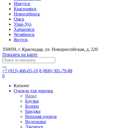
Иркутск
Красноярск
Новосибирск
Омск
Улан-Удэ
Хабаровск
Челябинск
Якутск
350059
, г.
Краснодар
, ул.
​Новороссийская, д. 220
Показать на карте
+7 (913) 460-05-10
8 (800) 301-79-88
0
Каталог
Одежда для девочек
Назад
Блузки
Болеро
Бриджи
Верхняя одежда
Водолазки
Джемпер