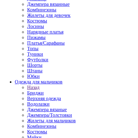
Джемпера вязанные
Комбинезоны
Жилеты для девочек
Костюмы
Лосины
Нарядные платья
Пижамы
Платья/Сарафаны
Топы
Туники
Футболки
Шорты
Штаны
Юбки
Одежда для мальчиков
Назад
Бриджи
Верхняя одежда
Водолазки
Джемпера вязаные
Джемпера/Толстовки
Жилеты для мальчиков
Комбинезоны
Костюмы
Майки