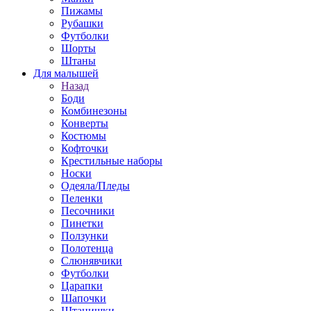
Пижамы
Рубашки
Футболки
Шорты
Штаны
Для малышей
Назад
Боди
Комбинезоны
Конверты
Костюмы
Кофточки
Крестильные наборы
Носки
Одеяла/Пледы
Пеленки
Песочники
Пинетки
Ползунки
Полотенца
Слюнявчики
Футболки
Царапки
Шапочки
Штанишки