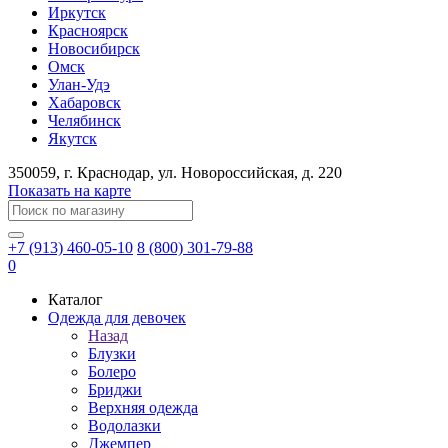
Иркутск
Красноярск
Новосибирск
Омск
Улан-Удэ
Хабаровск
Челябинск
Якутск
350059
, г.
Краснодар
, ул.
​Новороссийская, д. 220
Показать на карте
+7 (913) 460-05-10
8 (800) 301-79-88
0
Каталог
Одежда для девочек
Назад
Блузки
Болеро
Бриджи
Верхняя одежда
Водолазки
Джемпер