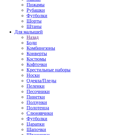
Пижамы
Рубашки
Футболки
Шорты
Штаны
Для малышей
Назад
Боди
Комбинезоны
Конверты
Костюмы
Кофточки
Крестильные наборы
Носки
Одеяла/Пледы
Пеленки
Песочники
Пинетки
Ползунки
Полотенца
Слюнявчики
Футболки
Царапки
Шапочки
Штанишки