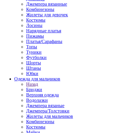
Джемпера вязанные
Комбинезоны
Жилеты для девочек
Костюмы
Лосины
Нарядные платья
Пижамы
Платья/Сарафаны
Топы
Туники
Футболки
Шорты
Штаны
Юбки
Одежда для мальчиков
Назад
Бриджи
Верхняя одежда
Водолазки
Джемпера вязаные
Джемпера/Толстовки
Жилеты для мальчиков
Комбинезоны
Костюмы
Майки